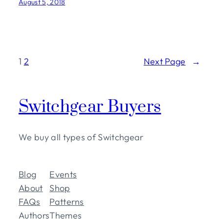
August 5, 2018
1
2
Next Page
→
Switchgear Buyers
We buy all types of Switchgear
Blog
Events
About
Shop
FAQs
Patterns
Authors
Themes